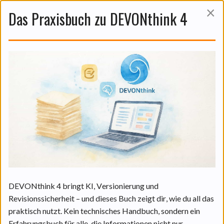
×
Das Praxisbuch zu DEVONthink 4
Das ist auch noch interessant:
DEVONthinks KI in der Praxis:
Funktionen und praktische
Anwendungen.
06 Aug. 2026
DEVONthink 4 bringt KI, Versionierung und
Revisionssicherheit – und dieses Buch zeigt dir, wie du all das
praktisch nutzt. Kein technisches Handbuch, sondern ein
WEITERLESEN
Erfahrungsbuch für alle, die Informationen nicht nur