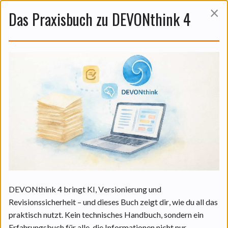
×
Das Praxisbuch zu DEVONthink 4
Das ist auch noch interessant:
Amaltheas Irrtum – ein Märchen
für Erwachsene.
04 Aug. 2026
DEVONthink 4 bringt KI, Versionierung und
WEITERLESEN
Revisionssicherheit – und dieses Buch zeigt dir, wie du all das
praktisch nutzt. Kein technisches Handbuch, sondern ein
Erfahrungsbuch für alle, die Informationen nicht nur