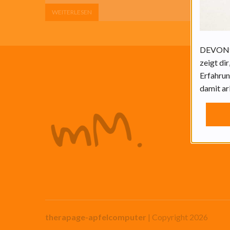
WEITERLESEN
DEVONthi
zeigt di
Erfahrun
Wer?
damit ar
Ich befa
digitale
Dokume
therapage-apfelcomputer
| Copyright 2026