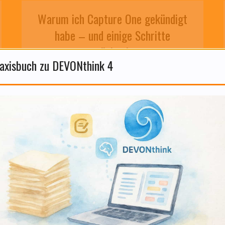
Warum ich Capture One gekündigt
habe – und einige Schritte
zurückgehe.
axisbuch zu DEVONthink 4
29 Juli 2026
WEITERLESEN
KI-gestützte Selbstreflexion ist
keine Psychotherapie – und das ist
auch gut so.
13 Juli 2026