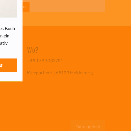
WEITERLESEN
ses Buch
n ein
ativ
Wo?
e Support
+49 179 1033781
ent.
Kleegarten 5 | 69123 Heidelberg
Dateiupload