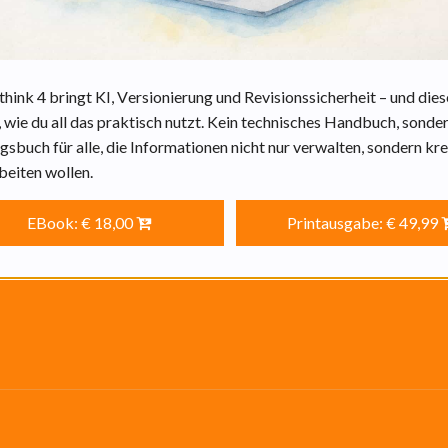
WEITERLESEN
nk 4 bringt KI, Versionierung und Revisionssicherheit – und die
r, wie du all das praktisch nutzt. Kein technisches Handbuch, sonder
gsbuch für alle, die Informationen nicht nur verwalten, sondern kre
Was?
beiten wollen.
sse mich seit 2007 mit
Ich schreibe Ebooks und leist
EBook: € 18,00
Printausgabe: € 49,99
m Informations- und
für DEVONthink & DEVONag
ntenmanagement.