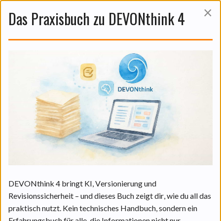
×
Das Praxisbuch zu DEVONthink 4
Das ist auch noch interessant:
DEVONthinks KI in der Praxis:
Funktionen und praktische
Anwendungen.
06 Aug. 2026
DEVONthink 4 bringt KI, Versionierung und
Revisionssicherheit – und dieses Buch zeigt dir, wie du all das
praktisch nutzt. Kein technisches Handbuch, sondern ein
WEITERLESEN
Erfahrungsbuch für alle, die Informationen nicht nur