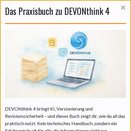
×
Das Praxisbuch zu DEVONthink 4
Das ist auch noch interessant:
DEVONthinks KI in der Praxis:
Funktionen und praktische
Anwendungen.
06 Aug. 2026
DEVONthink 4 bringt KI, Versionierung und
Revisionssicherheit – und dieses Buch zeigt dir, wie du all das
praktisch nutzt. Kein technisches Handbuch, sondern ein
WEITERLESEN
Erfahrungsbuch für alle, die Informationen nicht nur