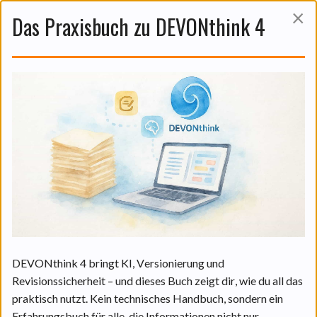
×
Das Praxisbuch zu DEVONthink 4
Das ist auch noch interessant:
DEVONthinks KI in der Praxis:
Funktionen und praktische
Anwendungen.
06 Aug. 2026
DEVONthink 4 bringt KI, Versionierung und
Revisionssicherheit – und dieses Buch zeigt dir, wie du all das
praktisch nutzt. Kein technisches Handbuch, sondern ein
WEITERLESEN
Erfahrungsbuch für alle, die Informationen nicht nur