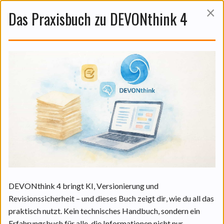
×
Das Praxisbuch zu DEVONthink 4
Das ist auch noch interessant:
DEVONthinks KI in der Praxis:
Funktionen und praktische
Anwendungen.
06 Aug. 2026
DEVONthink 4 bringt KI, Versionierung und
Revisionssicherheit – und dieses Buch zeigt dir, wie du all das
praktisch nutzt. Kein technisches Handbuch, sondern ein
WEITERLESEN
Erfahrungsbuch für alle, die Informationen nicht nur