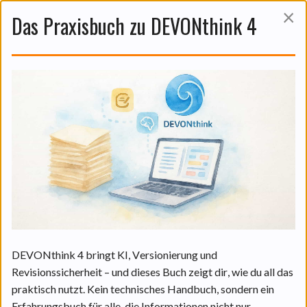
×
Das Praxisbuch zu DEVONthink 4
Das ist auch noch interessant:
DEVONthinks KI in der Praxis:
Funktionen und praktische
Anwendungen.
06 Aug. 2026
DEVONthink 4 bringt KI, Versionierung und
Revisionssicherheit – und dieses Buch zeigt dir, wie du all das
praktisch nutzt. Kein technisches Handbuch, sondern ein
WEITERLESEN
Erfahrungsbuch für alle, die Informationen nicht nur